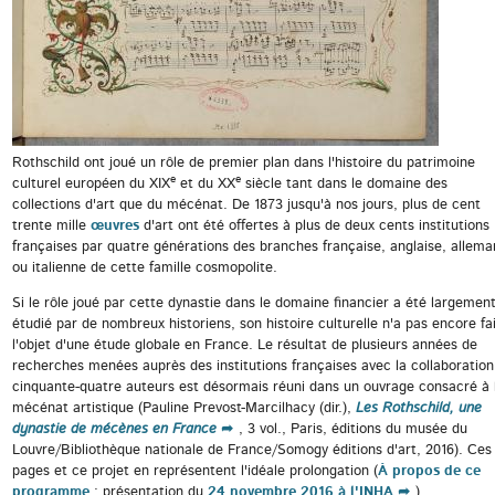
Rothschild ont joué un rôle de premier plan dans l'histoire du patrimoine
e
e
culturel européen du XIX
et du XX
siècle tant dans le domaine des
collections d'art que du mécénat. De 1873 jusqu'à nos jours, plus de cent
trente mille
œuvres
d'art ont été offertes à plus de deux cents institutions
françaises par quatre générations des branches française, anglaise, allem
ou italienne de cette famille cosmopolite.
Si le rôle joué par cette dynastie dans le domaine financier a été largemen
étudié par de nombreux historiens, son histoire culturelle n'a pas encore fa
l'objet d'une étude globale en France. Le résultat de plusieurs années de
recherches menées auprès des institutions françaises avec la collaboration
cinquante-quatre auteurs est désormais réuni dans un ouvrage consacré à 
mécénat artistique (Pauline Prevost-Marcilhacy (dir.),
Les Rothschild, une
dynastie de mécènes en France
, 3 vol., Paris, éditions du musée du
Louvre/Bibliothèque nationale de France/Somogy éditions d'art, 2016). Ces
pages et ce projet en représentent l'idéale prolongation (
À propos de ce
programme
; présentation du
24 novembre 2016 à l'INHA
).