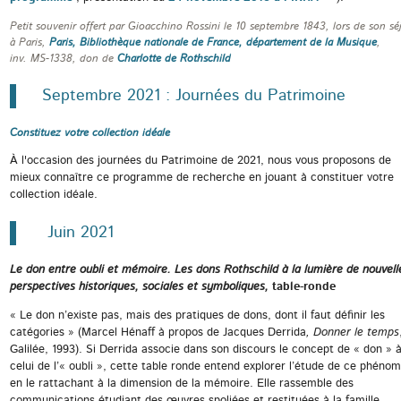
Petit souvenir offert par Gioacchino Rossini le 10 septembre 1843, lors de son sé
à Paris
,
Paris, Bibliothèque nationale de France, département de la Musique
,
inv. MS-1338, don de
Charlotte de Rothschild
Septembre 2021 : Journées du Patrimoine
Constituez votre collection idéale
À l'occasion des journées du Patrimoine de 2021, nous vous proposons de
mieux connaître ce programme de recherche en jouant à constituer votre
collection idéale.
Juin 2021
Le don entre oubli et mémoire. Les dons Rothschild à la lumière de nouvell
perspectives historiques, sociales et symboliques
,
table-ronde
« Le don n’existe pas, mais des pratiques de dons, dont il faut définir les
catégories » (Marcel Hénaff à propos de Jacques Derrida
, Donner le temps
Galilée, 1993). Si Derrida associe dans son discours le concept de « don » 
celui de l’« oubli », cette table ronde entend explorer l’étude de ce phéno
en le rattachant à la dimension de la mémoire. Elle rassemble des
communications étudiant des œuvres spoliées et restituées à la famille